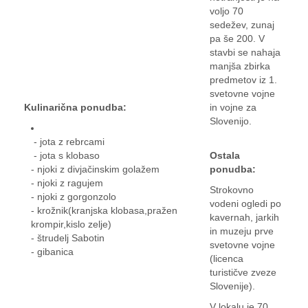
voljo 70
sedežev, zunaj
pa še 200. V
stavbi se nahaja
manjša zbirka
predmetov iz 1.
svetovne vojne
Kulinarična ponudba:
in vojne za
Slovenijo.
- jota z rebrcami
- jota s klobaso
Ostala
- njoki z divjačinskim golažem
ponudba:
- njoki z ragujem
Strokovno
- njoki z gorgonzolo
vodeni ogledi po
- krožnik(kranjska klobasa,pražen
kavernah, jarkih
krompir,kislo zelje)
in muzeju prve
- štrudelj Sabotin
svetovne vojne
- gibanica
(licenca
turističve zveze
Slovenije).
V lokalu je 70