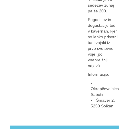
sedežev zunaj
pa še 200.
Pogostitev in
degustacije tudi
v kavernah, kjer
so lahko prisotni
tudi vojaki iz
prve svetovne
voje (po
vnaprejšnji
najavi).
Informacije:
Okrepčevalnica
Sabotin
Šmaver 2,
5250 Solkan