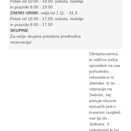
Petek od 10:00 - 18:00; sobota, nedelja
in prazniki 8.00 - 19:00
ZIMSKI URNIK
: velja od 1.11. - 31.3.
Petek od 10:00 - 17:00; sobota, nedelja
in prazniki 8:00 - 17:00
SKUPINE
:
Za večje skupine potrebna predhodna
rezervacija!
Okrepčevalnica
je odlična točka
sprostitve za vse
pohodnike,
rekreativce in
izletnike, ki se
odpravijo na
Sabotin, saj
ponuja okusne
domačih jedi s
krasnimi razgledi
vse tja do
Jadrana. V
notranjosti je na