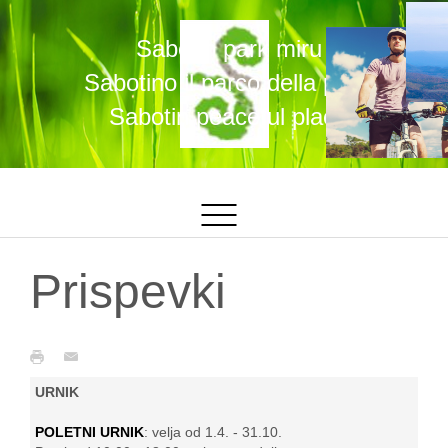
Sabotin park miru
Sabotino il parco della pace
Sabotin peaceful place
Prispevki
URNIK
POLETNI URNIK
: velja od 1.4. - 31.10.