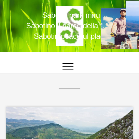
Sabotin park miru
Sabotino il parco della pace
Sabotin peaceful place