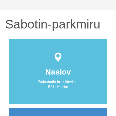
Sabotin-parkmiru
Naslov
Podsabotin brez številke,
5211 Kojsko