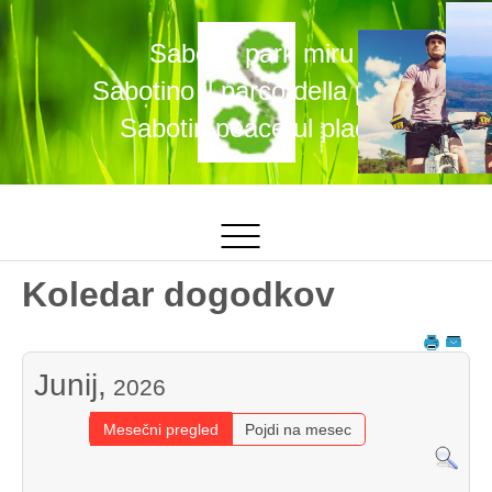
Sabotin park miru
Sabotino il parco della pace
Sabotin peaceful place
Koledar dogodkov
Junij,
2026
Mesečni pregled
Pojdi na mesec